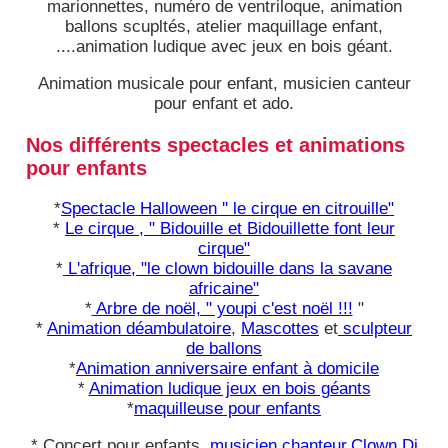
marionnettes, numéro de ventriloque, animation
ballons scupltés, atelier maquillage enfant,
....animation ludique avec jeux en bois géant.
Animation musicale pour enfant, musicien canteur
pour enfant et ado.
Nos différents spectacles et animations
pour enfants
*
Spectacle Halloween '' le cirque en citrouille"
*
Le cirque , " Bidouille et Bidouillette font leur
cirque"
*
L'afrique, "le clown bidouille dans la savane
africaine"
*
Arbre de noël, " youpi c'est noël !!!
"
*
Animation déambulatoire
,
Mascottes
et
sculpteur
de ballons
*
Animation anniversaire enfant à domicile
*
Animation ludique jeux en bois géants
*
maquilleuse pour enfants
* Concert pour enfants,
musicien chanteur,Clown Dj