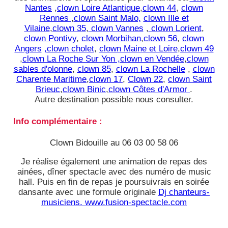
Nantes
,
clown Loire Atlantique
,
clown 44
,
clown
Rennes
,
clown Saint Malo,
clown Ille et
Vilaine
,
clown 35
,
clown Vannes
,
clown Lorient
,
clown Pontivy
,
clown Morbihan
,
clown 56
,
clown
Angers
,clown cholet
,
clown Maine et Loire
,
clown 49
,
clown La Roche Sur Yon ,clown en Vendée
,
clown
sables d'olonne
,
clown 85
,
clown La Rochelle
,
clown
Charente Maritime
,
clown 17
,
Clown 22
,
clown Saint
Brieuc
,
clown Binic
,
clown Côtes d'Armor
.
Autre destination possible nous consulter.
Info complémentaire :
Clown Bidouille au 06 03 00 58 06
Je réalise également une animation de repas des
ainées, dîner spectacle avec des numéro de music
hall. Puis en fin de repas je poursuivrais en soirée
dansante avec une formule originale
Dj chanteurs-
musiciens. www.fusion-spectacle.com