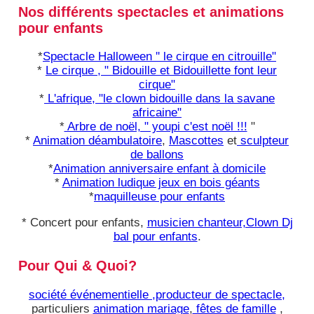
Nos différents spectacles et animations
pour enfants
*
Spectacle Halloween '' le cirque en citrouille"
*
Le cirque , " Bidouille et Bidouillette font leur
cirque"
*
L'afrique, "le clown bidouille dans la savane
africaine"
*
Arbre de noël, " youpi c'est noël !!!
"
*
Animation déambulatoire
,
Mascottes
et
sculpteur
de ballons
*
Animation anniversaire enfant à domicile
*
Animation ludique jeux en bois géants
*
maquilleuse pour enfants
* Concert pour enfants,
musicien chanteur,Clown Dj
bal pour enfants
.
Pour Qui & Quoi?
société événementielle ,producteur de spectacle,
particuliers
animation mariage
,
fêtes de famille
,