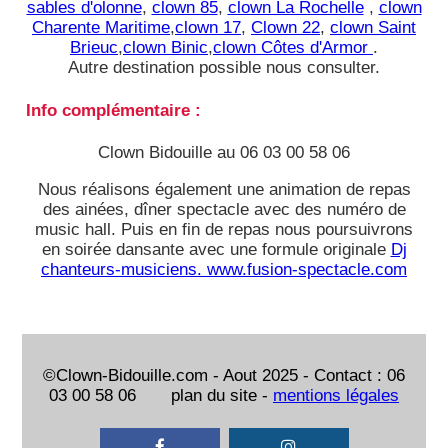
sables d'olonne
,
clown 85
,
clown La Rochelle
,
clown
Charente Maritime
,
clown 17
,
Clown 22
,
clown Saint
Brieuc
,
clown Binic
,
clown Côtes d'Armor
.
Autre destination possible nous consulter.
Info complémentaire :
Clown Bidouille au 06 03 00 58 06
Nous réalisons également une animation de repas
des ainées, dîner spectacle avec des numéro de
music hall. Puis en fin de repas nous poursuivrons
en soirée dansante avec une formule originale
Dj
chanteurs-musiciens. www.fusion-spectacle.com
©Clown-Bidouille.com - Aout 2025 - Contact : 06
03 00 58 06 plan du site -
mentions légales