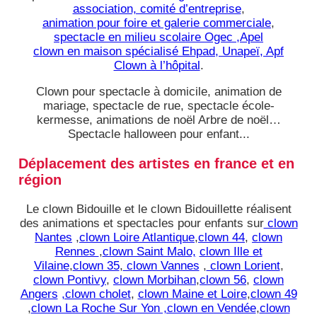
association, comité d’entreprise
,
animation pour foire et galerie commerciale
,
spectacle en milieu scolaire Ogec ,Apel
clown en maison spécialisé Ehpad, Unapeï, Apf
Clown à l’hôpital
.
Clown pour spectacle à domicile, animation de
mariage, spectacle de rue, spectacle école-
kermesse, animations de noël Arbre de noël…
Spectacle halloween pour enfant...
Déplacement des artistes en france et en
région
Le clown Bidouille et le clown Bidouillette réalisent
des animations et spectacles pour enfants sur
clown
Nantes
,
clown Loire Atlantique
,
clown 44
,
clown
Rennes
,
clown Saint Malo,
clown Ille et
Vilaine
,
clown 35
,
clown Vannes
,
clown Lorient
,
clown Pontivy
,
clown Morbihan
,
clown 56
,
clown
Angers
,clown cholet
,
clown Maine et Loire
,
clown 49
,
clown La Roche Sur Yon ,clown en Vendée
,
clown